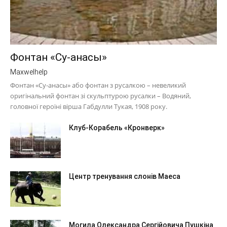
Фонтан «Су-анасы»
Maxwelhelp
Фонтан «Су-анасы» або фонтан з русалкою – невеликий
оригінальний фонтан зі скульптурою русалки – Водяний,
головної героїні вірша Габдулли Тукая, 1908 року.
Клуб-Корабель «Кронверк»
Центр тренування слонів Маеса
Могила Олександра Сергійовича Пушкіна