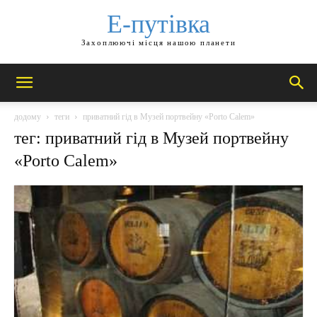
Е-путівка
Захоплюючі місця нашою планети
додому
теги
приватний гід в Музей портвейну «Porto Calem»
тег: приватний гід в Музей портвейну
«Porto Calem»