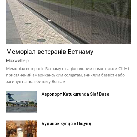
Меморіал ветеранів Вєтнаму
Maxwelhelp
Меморіал ветеранів Вєтнаму є національним памятником США і
присвячений американським солдатам, зниклим безвісти або
загинув на полі битви у Вєтнамі.
Аеропорт Katukurunda Slaf Base
Будинок купця в Піцунді