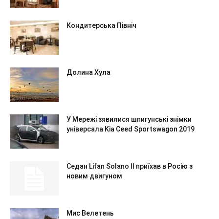
Кондитерська Північ
Долина Хула
У Мережі зявилися шпигунські знімки
універсала Kia Ceed Sportswagon 2019
Седан Lifan Solano II приїхав в Росію з
новим двигуном
Мис Велетень