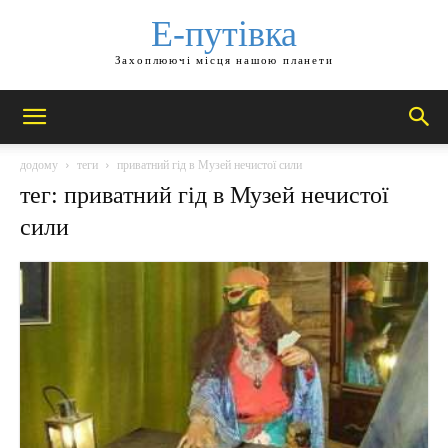
Е-путівка
Захоплюючі місця нашою планети
додому
теги
приватний гід в Музей нечистої сили
тег: приватний гід в Музей нечистої
сили