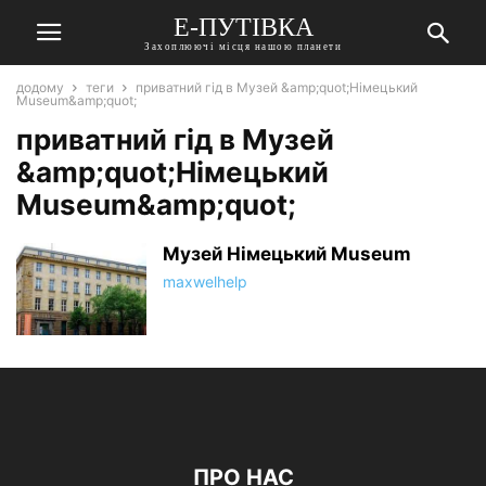
Е-ПУТІВКА
Захоплюючі місця нашою планети
додому
теги
приватний гід в Музей &amp;quot;Німецький
Museum&amp;quot;
приватний гід в Музей
&amp;quot;Німецький
Museum&amp;quot;
Музей Німецький Museum
maxwelhelp
ПРО НАС