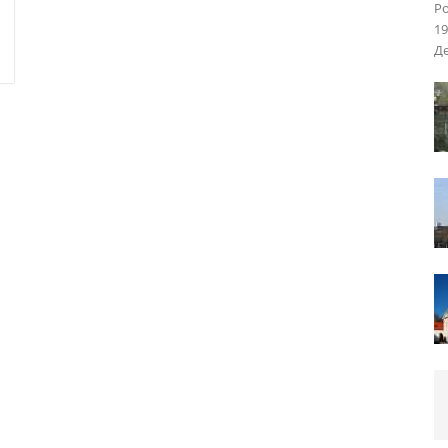
Ро
19
Де