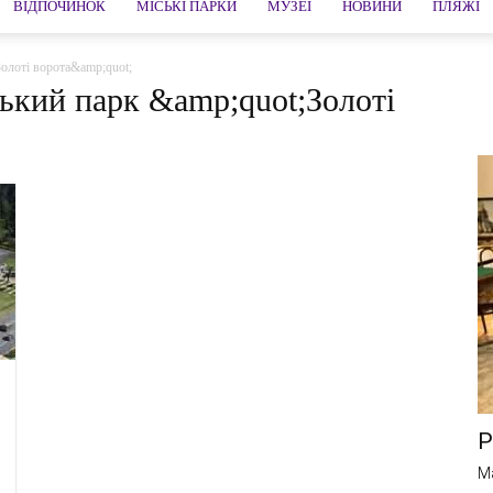
ВІДПОЧИНОК
МІСЬКІ ПАРКИ
МУЗЕЇ
НОВИНИ
ПЛЯЖІ
Золоті ворота&amp;quot;
ський парк &amp;quot;Золоті
Р
M