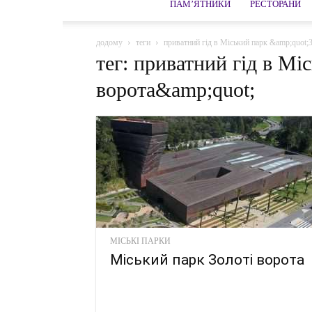
ПАМ’ЯТНИКИ
РЕСТОРАНИ
додому
теги
приватний гід в Міський парк &amp;quot;
тег: приватний гід в Мі
ворота&amp;quot;
МІСЬКІ ПАРКИ
Міський парк Золоті ворота