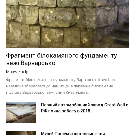
Фрагмент білокамяного фундаменту
вежі Варварської
Maxwelhelp
Фрагмент білокамяного фундаменту Варварської вежі - це
невелике збереглася до наших днів підземне білокамяне
підстава Варварської вежі стіни Китай-міста.
Перший автомобільний завод Great Wall в
РФ почне роботу в 2018...
Музей Підземні лицарські зали