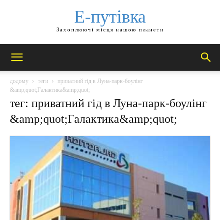
Е-путівка
Захоплюючі місця нашою планети
додому
теги
приватний гід в Луна-парк-боулінг
&amp;quot;Галактика&amp;quot;
тег: приватний гід в Луна-парк-боулінг
&amp;quot;Галактика&amp;quot;