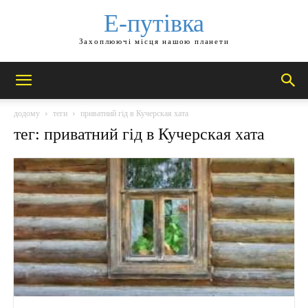
Е-путівка
Захоплюючі місця нашою планети
додому
теги
приватний гід в Кучерская хата
тег: приватний гід в Кучерская хата