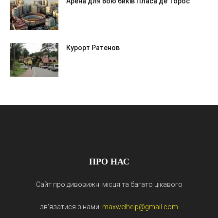
Арена для бою биків Пласа де Торос
Курорт Ратенов
ПРО НАС
Сайт про дивовижні місця та багато цікавого
зв'язатися з нами:
maxwelhelp@gmail.com