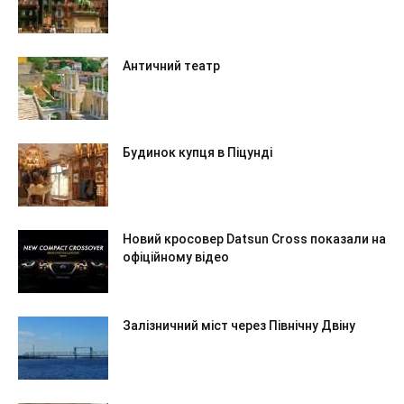
Античний театр
Будинок купця в Піцунді
Новий кросовер Datsun Cross показали на
офіційному відео
Залізничний міст через Північну Двіну