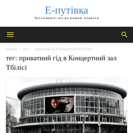
Е-путівка
Захоплюючі місця нашою планети
додому
теги
приватний гід в Концертний зал Тбілісі
тег: приватний гід в Концертний зал
Тбілісі