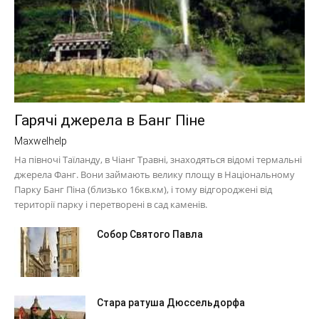
Гарячі джерела в Банг Піне
Maxwelhelp
На півночі Таїланду, в Чіанг Травні, знаходяться відомі термальні
джерела Фанг. Вони займають велику площу в Національному
Парку Банг Піна (близько 16кв.км), і тому відгороджені від
території парку і перетворені в сад каменів.
Собор Святого Павла
Стара ратуша Дюссельдорфа