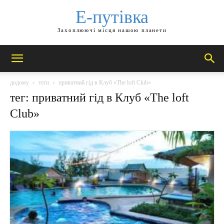
Е-путівка
Захоплюючі місця нашою планети
додому
теги
приватний гід в Клуб «The loft Club»
тег: приватний гід в Клуб «The loft
Club»