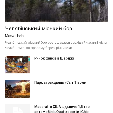
Челябінський міський бор
Maxwelhelp
Челябінський міський бор розташувався в західній частині міста
Челябінська, по правому березі річки Міас.
Ринок фініків в Шарджі
Парк атракціонів «Світ Тіволі»
Maserati в США відкличе 1,5 тис.
автомобілів Quattroporte і Ghibli