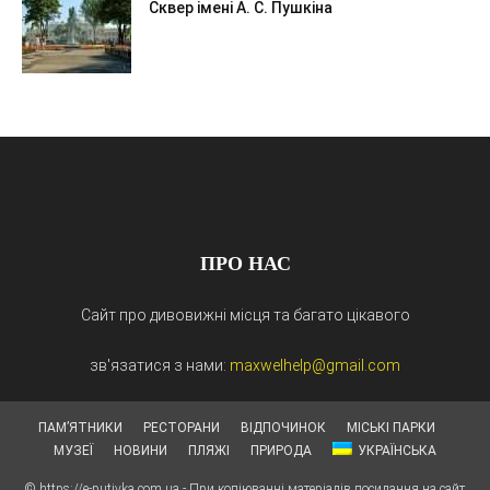
Сквер імені А. С. Пушкіна
ПРО НАС
Сайт про дивовижні місця та багато цікавого
зв'язатися з нами:
maxwelhelp@gmail.com
ПАМ’ЯТНИКИ
РЕСТОРАНИ
ВІДПОЧИНОК
МІСЬКІ ПАРКИ
МУЗЕЇ
НОВИНИ
ПЛЯЖІ
ПРИРОДА
УКРАЇНСЬКА
© https://e-putivka.com.ua - При копіюванні матеріалів посилання на сайт