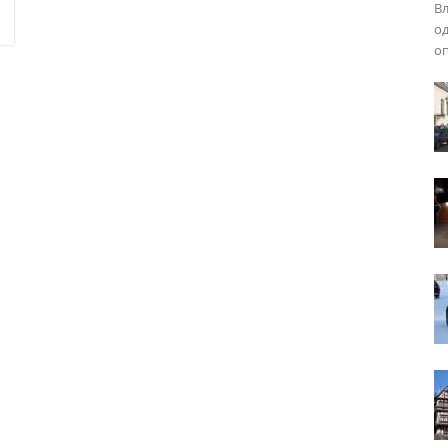
Вл
од
оп