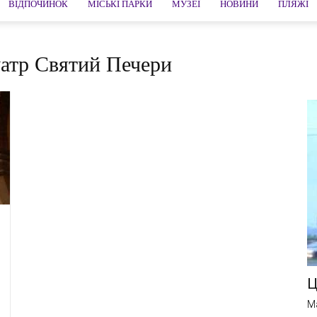
ВІДПОЧИНОК
МІСЬКІ ПАРКИ
МУЗЕЇ
НОВИНИ
ПЛЯЖІ
луатр Святий Печери
Ц
M