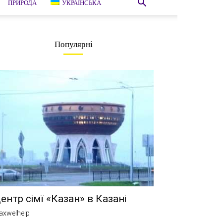
ПРИРОДА
УКРАЇНСЬКА
Популярні
ентр сімї «Казан» в Казані
axwelhelp