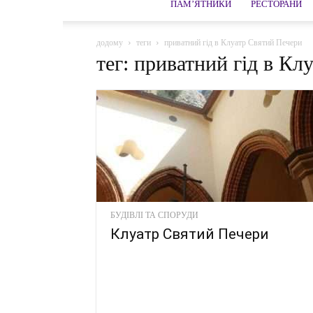
ПАМ’ЯТНИКИ
РЕСТОРАНИ
додому
теги
приватний гід в Клуатр Святий Печери
тег: приватний гід в К
БУДІВЛІ ТА СПОРУДИ
Клуатр Святий Печери