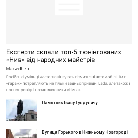
Експерти склали топ-5 тюнінгованих
«Нив» від народних майстрів
Maxwelhelp
Російські умільці часто тюнінгують вітчизняні автомобілі і їм в
«гараж» потрапляють не тільки задньопривідні Lada, але також і
повнопривідні позашляховики «Нива».
Памятник Івану Гундуличу
Вулиця Горького в Нижньому Новгороді