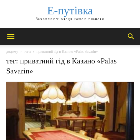
Е-путівка
Захоплюючі місця нашою планети
додому
теги
приватний гід в Казино «Palas Savarin»
тег: приватний гід в Казино «Palas
Savarin»