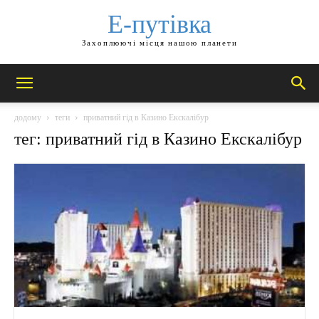
Е-путівка
Захоплюючі місця нашою планети
додому
теги
приватний гід в Казино Екскалібур
тег: приватний гід в Казино Екскалібур