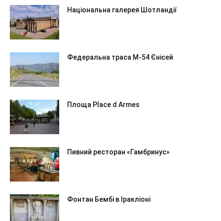
Національна галерея Шотландії
Федеральна траса М-54 Єнісей
Площа Place d Armes
Пивний ресторан «Гамбринус»
Фонтан Бембі в Іракліоні