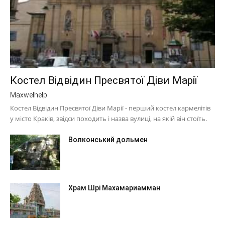
Костел Відвідин Пресвятої Діви Марії
Maxwelhelp
Костел Відвідин Пресвятої Діви Марії - перший костел кармелітів
у місто Краків, звідси походить і назва вулиці, на якій він стоїть.
Волконський дольмен
Храм Шрі Махамариамман