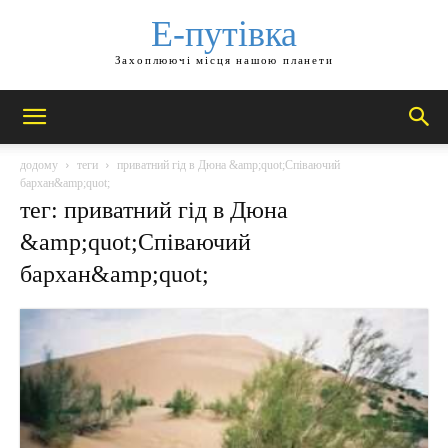
Е-путівка
Захоплюючі місця нашою планети
додому
теги
приватний гід в Дюна &amp;quot;Співаючий
бархан&amp;quot;
тег: приватний гід в Дюна
&amp;quot;Співаючий
бархан&amp;quot;