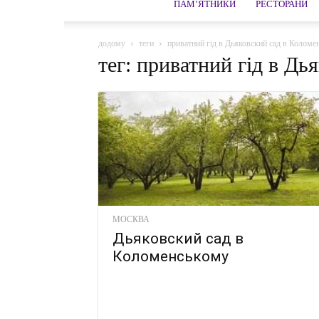
ПАМ’ЯТНИКИ
РЕСТОРАНИ
додому
теги
приватний гід в Дьяковский сад в Коломе
тег: приватний гід в Д
МОСКВА
Дьяковский сад в
Коломенському