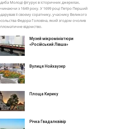
диба Молоді фігурує в історичних джерелах,
чинаючи з 1649 року. У 1699 році Петро Перший
дарував її своєму соратнику, учаснику Великого
сольства Федора Головіна, який згодом очолив
пломатичне відомство.
Музей мікромініатюри
«Російський Лівша»
Вулиця Нойхаузер
Площа Кирику
Річка Гвадалквівір