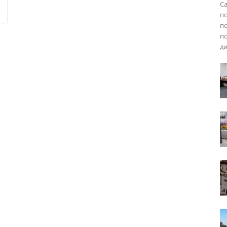
Са
по
по
по
ди