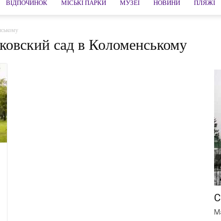
ВІДПОЧИНОК
МІСЬКІ ПАРКИ
МУЗЕЇ
НОВИНИ
ПЛЯЖІ
нському
ьяковский сад в Коломенському
С
M