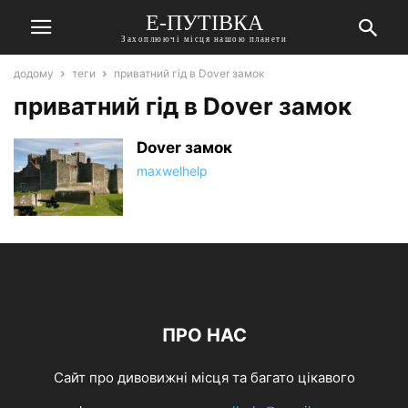
Е-ПУТІВКА
Захоплюючі місця нашою планети
додому
теги
приватний гід в Dover замок
приватний гід в Dover замок
Dover замок
maxwelhelp
ПРО НАС
Сайт про дивовижні місця та багато цікавого