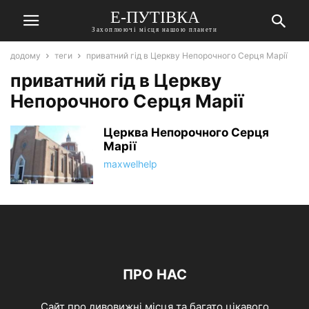
Е-ПУТІВКА
Захоплюючі місця нашою планети
додому
теги
приватний гід в Церкву Непорочного Серця Марії
приватний гід в Церкву
Непорочного Серця Марії
Церква Непорочного Серця
Марії
maxwelhelp
ПРО НАС
Сайт про дивовижні місця та багато цікавого