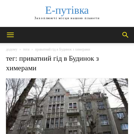
Е-путівка
Захоплюючі місця нашою планети
додому
теги
приватний гід в Будинок з химерами
тег: приватний гід в Будинок з
химерами