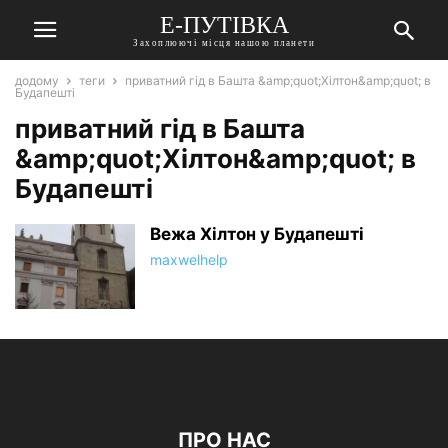
Е-ПУТІВКА
Захоплюючі місця нашою планети
додому
теги
приватний гід в Башта &amp;quot;Хілтон&amp;quot; в
Будапешті
приватний гід в Башта
&amp;quot;Хілтон&amp;quot; в
Будапешті
Вежа Хілтон у Будапешті
maxwelhelp
ПРО НАС