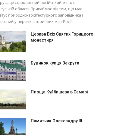
руса це старовинний російський місто в
лузькій області. Приваблює він тим, що має
атус природно-архітектурного заповідника і
есений у перелік історичних міст Росії.
Церква Всіх Святих Горицкого
монастиря
Будинок купця Векрута
Площа Куйбишева в Самарі
Памятник Олександру III