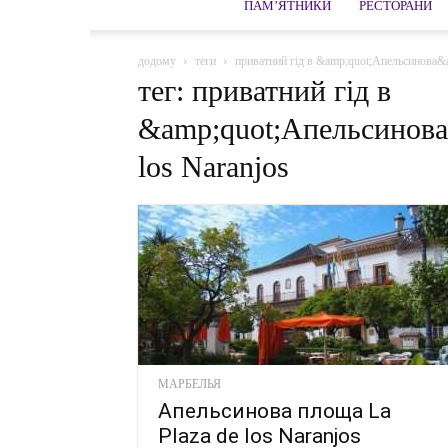
ПАМ’ЯТНИКИ
РЕСТОРАНИ
додому
теги
приватний гід в &amp;quot;Апельсинова&am
тег: приватний гід в
&amp;quot;Апельсинова&
los Naranjos
МАРБЕЛЬЯ
Апельсинова площа La
Plaza de los Naranjos