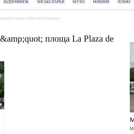
ВІДПОЧИНОК
МІСЬКІ ПАРКИ
МУЗЕЇ
НОВИНИ
ПЛЯЖІ
p;quot; площа La Plaza de los Naranjos
amp;quot; площа La Plaza de
М
M