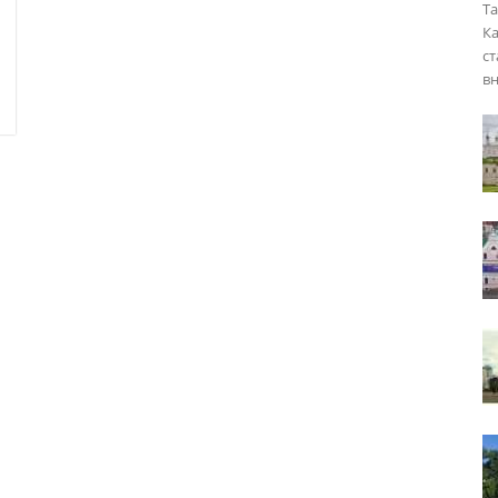
Та
Ка
ст
вн