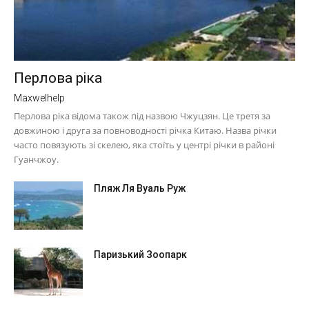
Перлова ріка
Maxwelhelp
Перлова ріка відома також під назвою Чжуцзян. Це третя за
довжиною і друга за повноводності річка Китаю. Назва річки
часто повязують зі скелею, яка стоїть у центрі річки в районі
Гуанчжоу.
Пляж Ля Вуаль Руж
Паризький Зоопарк