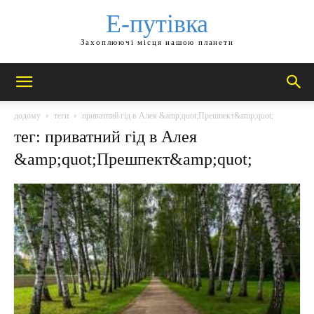
Е-путівка
Захоплюючі місця нашою планети
додому
теги
приватний гід в Алея &amp;quot;Прешпект&amp;quot;
тег: приватний гід в Алея
&amp;quot;Прешпект&amp;quot;