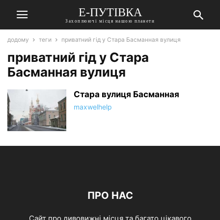
Е-ПУТІВКА
Захоплюючі місця нашою планети
додому
теги
приватний гід у Стара Басманная вулиця
приватний гід у Стара
Басманная вулиця
Стара вулиця Басманная
maxwelhelp
ПРО НАС
Сайт про дивовижні місця та багато цікавого