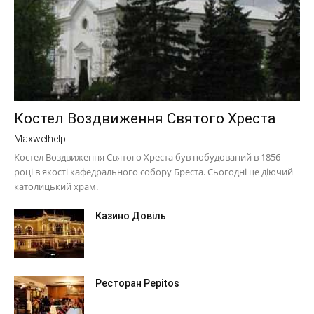
Костел Воздвиження Святого Хреста
Maxwelhelp
Костел Воздвиження Святого Хреста був побудований в 1856
році в якості кафедрального собору Бреста. Сьогодні це діючий
католицький храм.
Казино Довіль
Ресторан Pepitos