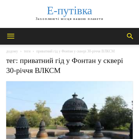
Е-путівка
Захоплюючі місця нашою планети
додому
теги
приватний гід у Фонтан у сквері 30-річчя ВЛКСМ
тег: приватний гід у Фонтан у сквері
30-річчя ВЛКСМ