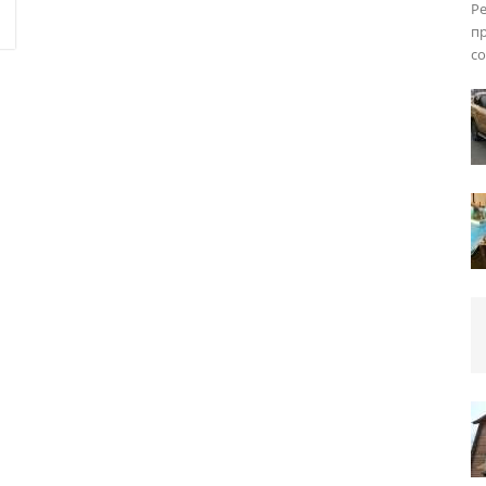
Ре
пр
с