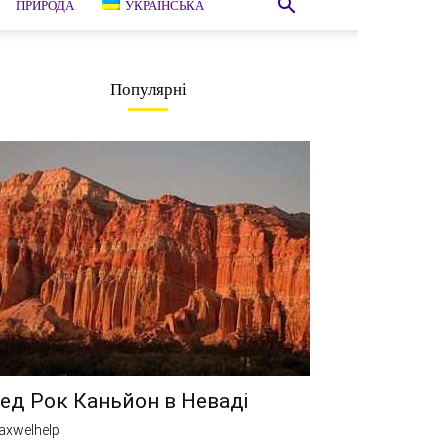
ПРИРОДА
УКРАЇНСЬКА
Популярні
ед Рок Каньйон в Неваді
axwelhelp