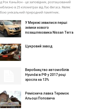
д Рок Каньйон - це заповідник, розташований
иблизно в 25 кілометрах від Лас-Вегаса. Являє
обою унікальний природний памятник.
У Мережі зявилися перші
знімки нового
позашляховика Nissan Terra
Цукровий завод
Виробництво автомобілів
Hyundai в РФ у 2017 році
зросла на 13%
Реміснича лавка Теремок
Альоші Поповича