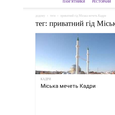
ПАМ’ЯТНИКИ
РЕСТОРАНИ
додому
теги
приватний гід Міська мечеть Кадри
тег: приватний гід Місь
КАДРИ
Міська мечеть Кадри