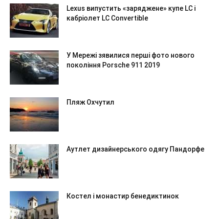
Lexus випустить «заряджене» купе LC і
кабріолет LC Convertible
У Мережі зявилися перші фото нового
покоління Porsche 911 2019
Пляж Охчутил
Аутлет дизайнерського одягу Пандорфе
Костел і монастир бенедиктинок