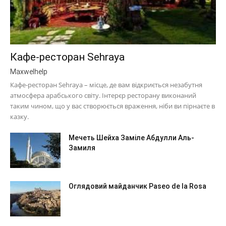
Кафе-ресторан Sehraya
Maxwelhelp
Кафе-ресторан Sehraya – місце, де вам відкриється незабутня
атмосфера арабського світу. Інтерєр ресторану виконаний
таким чином, що у вас створюється враження, ніби ви пірнаєте в
казку.
Мечеть Шейха Заміле Абдулли Аль-
Замиля
Оглядовий майданчик Paseo de la Rosa