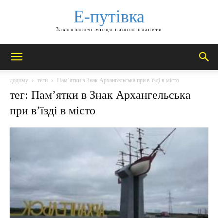
Е-путівка
Захоплюючі місця нашою планети
додому
теги
Пам’ятки в Знак Архангельська при в’їзді в місто
тег: Пам’ятки в Знак Архангельська
при в’їзді в місто