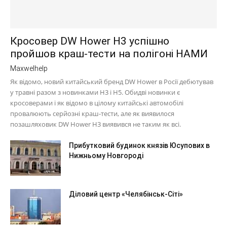
Кросовер DW Hower H3 успішно
пройшов краш-тести на полігоні НАМИ
Maxwelhelp
Як відомо, новий китайський бренд DW Hower в Росії дебютував
у травні разом з новинками H3 і H5. Обидві новинки є
кросоверами і як відомо в цілому китайські автомобілі
провалюють серйозні краш-тести, але як виявилося
позашляховик DW Hower H3 виявився не таким як всі.
Прибутковий будинок князів Юсупових в
Нижньому Новгороді
Діловий центр «Челябінськ-Сіті»