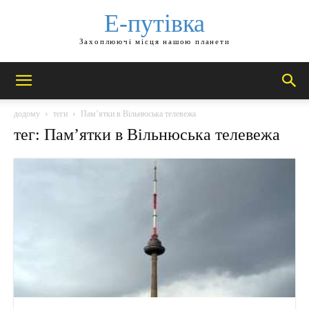
Е-путівка
Захоплюючі місця нашою планети
додому
теги
Пам’ятки в Вільнюська телевежа
тег: Пам’ятки в Вільнюська телевежа