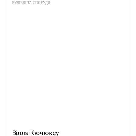
БУДІВЛІ ТА СПОРУДИ
Вілла Кючюксу