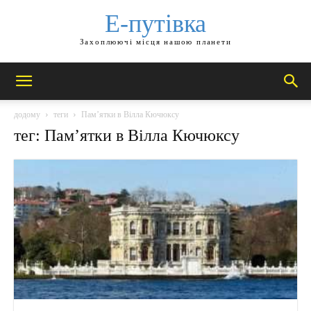
Е-путівка
Захоплюючі місця нашою планети
додому
теги
Пам’ятки в Вілла Кючюксу
тег: Пам’ятки в Вілла Кючюксу