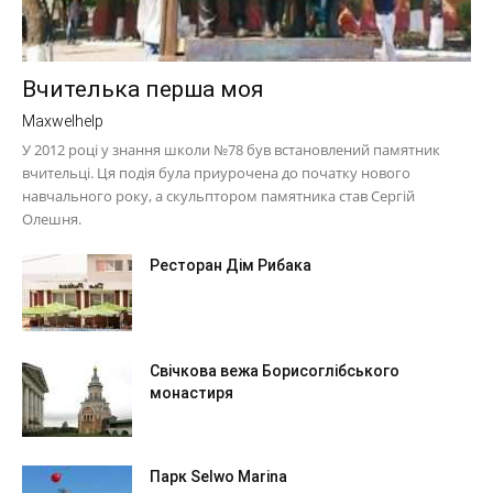
Вчителька перша моя
Maxwelhelp
У 2012 році у знання школи №78 був встановлений памятник
вчительці. Ця подія була приурочена до початку нового
навчального року, а скульптором памятника став Сергій
Олешня.
Ресторан Дім Рибака
Свічкова вежа Борисоглібського
монастиря
Парк Selwo Marina