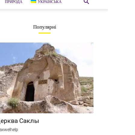
ПРИРОДА
УКРАЇНСЬКА
Популярні
ерква Саклы
axwelhelp