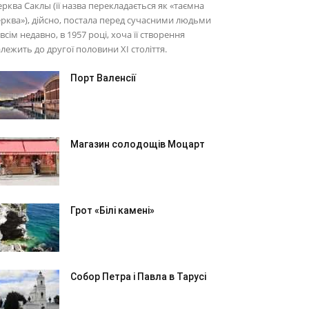
рква Саклы (її назва перекладається як «таємна
рква»), дійсно, постала перед сучасними людьми
всім недавно, в 1957 році, хоча її створення
лежить до другої половини XI століття.
Порт Валенсії
Магазин солодощів Моцарт
Грот «Білі камені»
Собор Петра і Павла в Тарусі