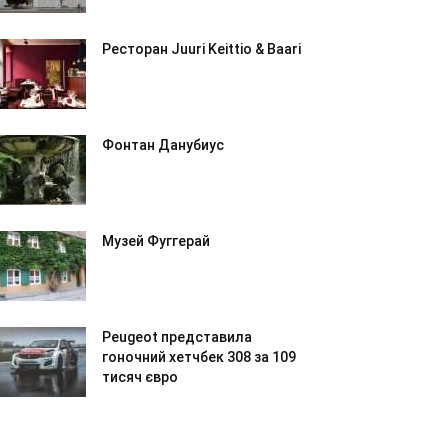
Ресторан Juuri Keittio & Baari
Фонтан Данубиус
Музей Фуггерай
Peugeot представила
гоночний хетчбек 308 за 109
тисяч євро