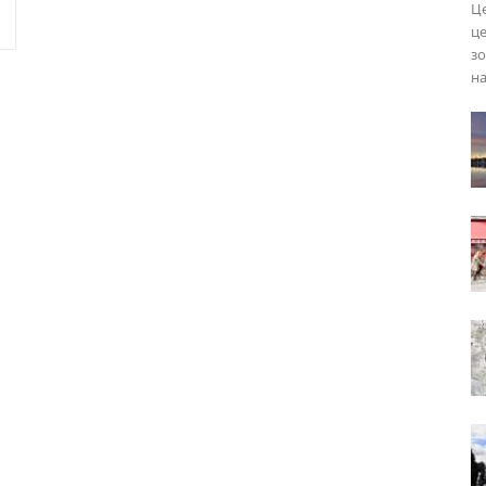
Це
це
зо
на