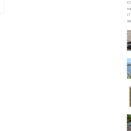
Ст
на
і 
зв