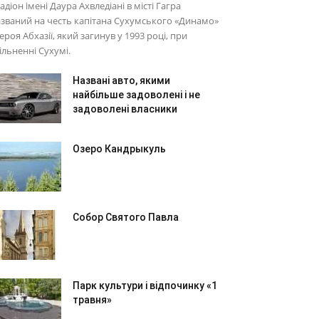
адіон імені Даура Ахвледіані в місті Гагра
званий на честь капітана Сухумського «Динамо»
Героя Абхазії, який загинув у 1993 році, при
ільненні Сухумі.
Названі авто, якими
найбільше задоволені і не
задоволені власники
Озеро Кандрыкуль
Собор Святого Павла
Парк культури і відпочинку «1
травня»