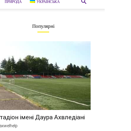
ПРИРОДА
УКРАЇНСЬКА
Популярні
тадіон імені Даура Ахвледіані
axwelhelp