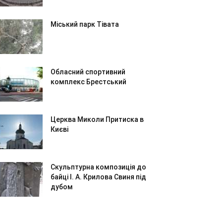
Міський парк Тівата
Обласний спортивний
комплекс Брестський
Церква Миколи Притиска в
Києві
Скульптурна композиція до
байці І. А. Крилова Свиня під
дубом