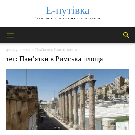
Е-путівка
Захоплюючі місця нашою планети
додому
теги
Пам’ятки в Римська площа
тег: Пам’ятки в Римська площа