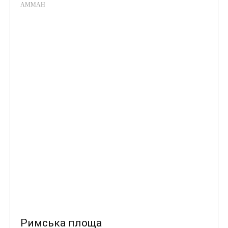
АММАН
Римська площа