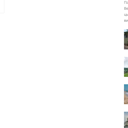
Па
Ве
ц
ви