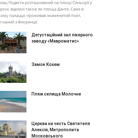
лац Подеста розташований на площі Синьорії у
роні, відомої також як площа Данте. Саме в
ьому палаццо проживав знаменитий поет,
гнаний з Флоренції.
Дегустаційний зал лікерного
заводу «Мавроматис»
Замок Кохем
Пляж селища Молочне
Церква на честь Святителя
Алексія, Митрополита
Московського