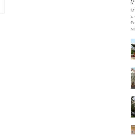
M
М
є 
Ро
мі