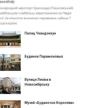
axwelhelp
іжнародний аеропорт Краснодар (Пашковський)
найбільшим і найбільш завантаженим на Півдні
сії. За кількістю вчинених перевезень займає 7
сце в країні.
Палац Чхандоккун
Будинок Парамоновых
Вулиця Леніна в
Новосибірську
Музей «Будиночок Королеви»