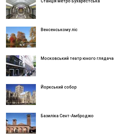
Станція метро Бухарестська
Венсенському ліс
Московський театр юного глядача
Йоркський собор
Базиліка Сент-Амброджо