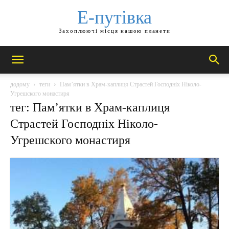
Е-путівка
Захоплюючі місця нашою планети
додому
теги
Пам’ятки в Храм-каплиця Страстей Господніх Ніколо-
Угрешского монастиря
тег: Пам’ятки в Храм-каплиця
Страстей Господніх Ніколо-
Угрешского монастиря