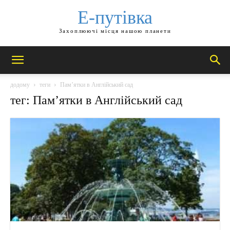
Е-путівка
Захоплюючі місця нашою планети
додому
теги
Пам’ятки в Англійський сад
тег: Пам’ятки в Англійський сад