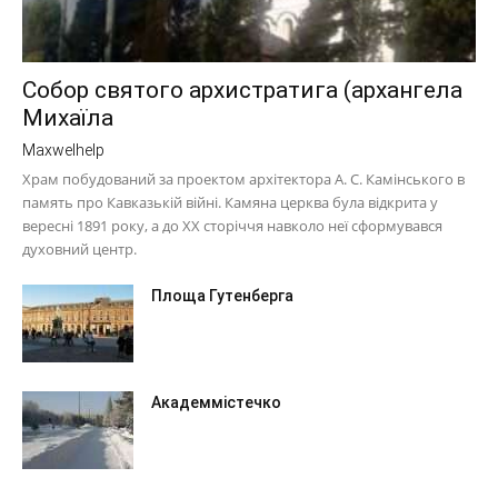
Собор святого архистратига (архангела
Михаїла
Maxwelhelp
Храм побудований за проектом архітектора А. С. Камінського в
память про Кавказькій війні. Камяна церква була відкрита у
вересні 1891 року, а до XX сторіччя навколо неї сформувався
духовний центр.
Площа Гутенберга
Академмістечко