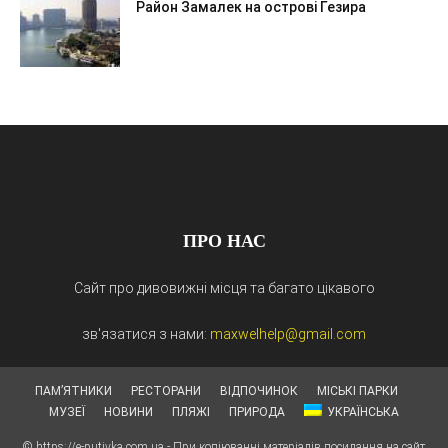
Район Замалек на острові Гезира
ПРО НАС
Сайт про дивовижні місця та багато цікавого
зв'язатися з нами:
maxwelhelp@gmail.com
ПАМ’ЯТНИКИ
РЕСТОРАНИ
ВІДПОЧИНОК
МІСЬКІ ПАРКИ
МУЗЕЇ
НОВИНИ
ПЛЯЖІ
ПРИРОДА
УКРАЇНСЬКА
© https://e-putivka.com.ua - При копіюванні матеріалів посилання на сайт