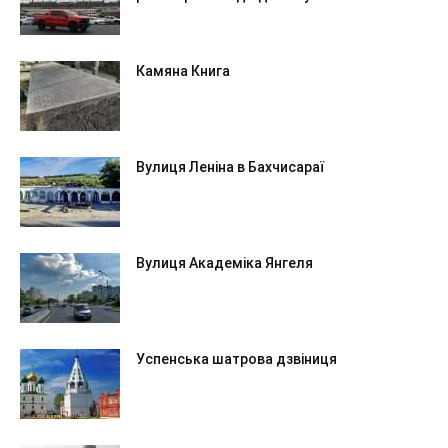
Камяна Книга
Вулиця Леніна в Бахчисараї
Вулиця Академіка Янгеля
Успенська шатрова дзвіниця