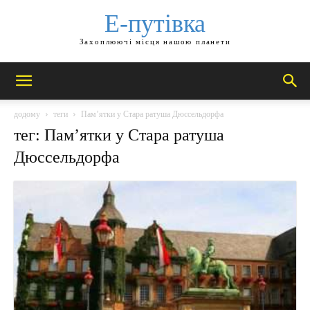
Е-путівка
Захоплюючі місця нашою планети
додому
теги
Пам’ятки у Стара ратуша Дюссельдорфа
тег: Пам’ятки у Стара ратуша
Дюссельдорфа