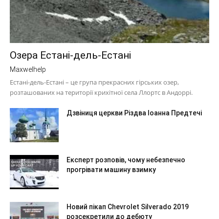
Озера Естані-дель-Естані
Maxwelhelp
Естані-дель-Естані – це група прекрасних гірських озер,
розташованих на території крихітної села Ллортс в Андоррі.
Дзвіниця церкви Різдва Іоанна Предтечі
Експерт розповів, чому небезпечно
прогрівати машину взимку
Новий пікап Chevrolet Silverado 2019
розсекретили до дебюту