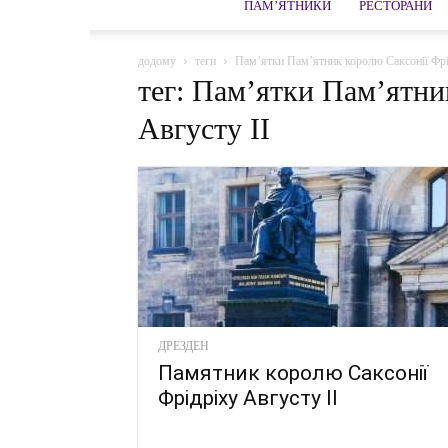
ПАМ’ЯТНИКИ
РЕСТОРАНИ
додому
теги
Пам’ятки Пам’ятник королю Саксонії Фрі
тег: Пам’ятки Пам’ятни
Августу ІІ
ДРЕЗДЕН
Памятник королю Саксонії
Фрідріху Августу ІІ