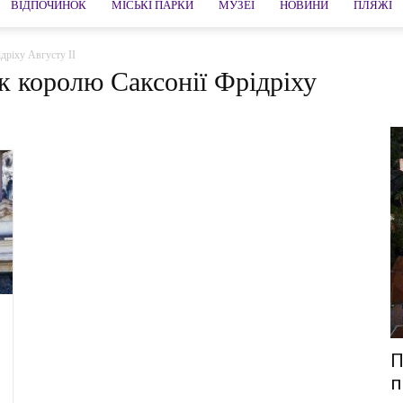
ВІДПОЧИНОК
МІСЬКІ ПАРКИ
МУЗЕЇ
НОВИНИ
ПЛЯЖІ
дріху Августу ІІ
к королю Саксонії Фрідріху
П
п