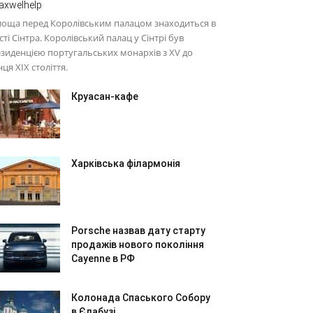
axwelhelp
лоща перед Королівським палацом знаходиться в
сті Сінтра. Королівський палац у Сінтрі був
зиденцією португальських монархів з XV до
нця XIX століття.
Круасан-кафе
Харківська філармонія
Porsche назвав дату старту
продажів нового покоління
Cayenne в РФ
Колонада Спаського Собору
в Єлабузі