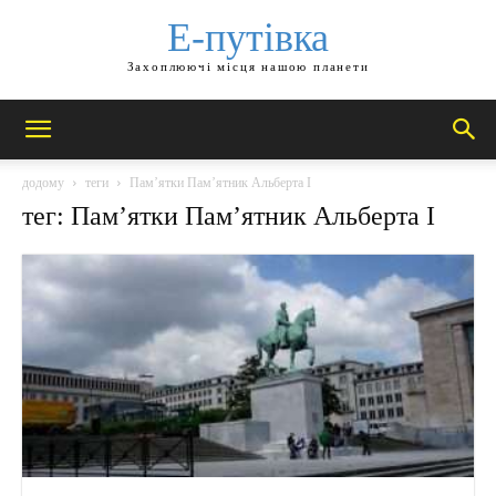
Е-путівка
Захоплюючі місця нашою планети
додому
теги
Пам’ятки Пам’ятник Альберта I
тег: Пам’ятки Пам’ятник Альберта I