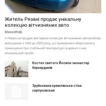
Житель Рязані продає унікальну
колекцію вітчизняних авто
Maxwelhelp
У Рязані на продаж виставили колекцію вітчизняних автомобілів,
випущених з 1993 до 2005 року, усі примірники зберігалися у
приміщенні при стабільній температурі і в деяких з них
мінімальний пробіг.
Костел святого Йосипа і монастир
бернардинів
Зруйнована кремлівська стіна
серпуховская