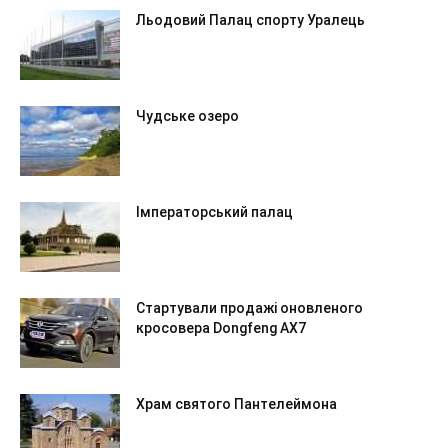
Льодовий Палац спорту Уралець
Чудське озеро
Імператорський палац
Стартували продажі оновленого
кросовера Dongfeng AX7
Храм святого Пантелеймона