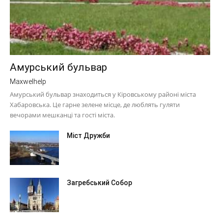
Амурський бульвар
Maxwelhelp
Амурський бульвар знаходиться у Кіровському районі міста
Хабаровська. Це гарне зелене місце, де люблять гуляти
вечорами мешканці та гості міста.
Міст Дружби
Загребський Собор