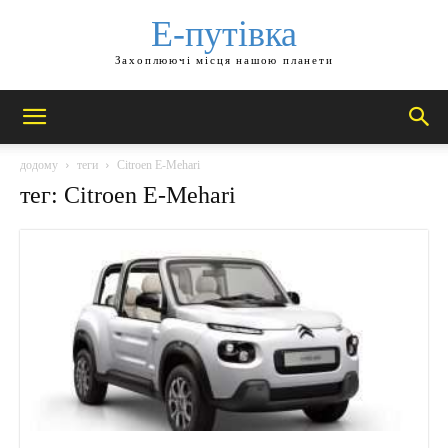
Е-путівка
Захоплюючі місця нашою планети
додому
теги
Citroen E-Mehari
тег: Citroen E-Mehari