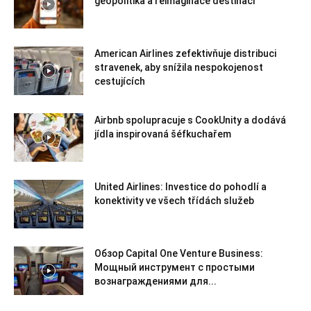
geopolitika a reimaginace destinací
American Airlines zefektivňuje distribuci
stravenek, aby snížila nespokojenost
cestujících
Airbnb spolupracuje s CookUnity a dodává
jídla inspirovaná šéfkuchařem
United Airlines: Investice do pohodlí a
konektivity ve všech třídách služeb
Обзор Capital One Venture Business:
Мощный инструмент с простыми
вознаграждениями для...