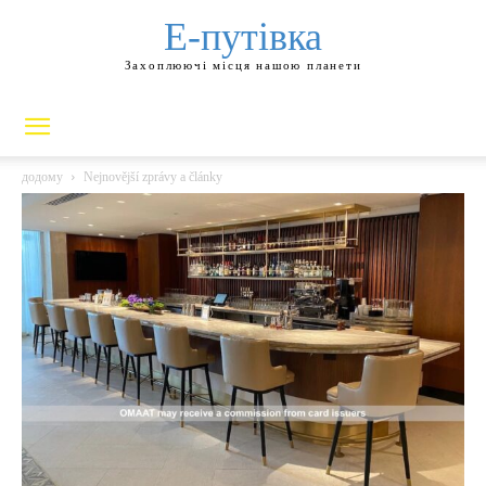
Е-путівка
Захоплюючі місця нашою планети
додому
Nejnovější zprávy a články