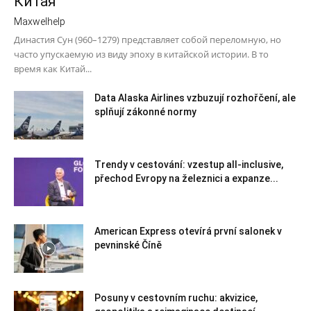
Китая
Maxwelhelp
Династия Сун (960–1279) представляет собой переломную, но
часто упускаемую из виду эпоху в китайской истории. В то
время как Китай...
Data Alaska Airlines vzbuzují rozhořčení, ale
splňují zákonné normy
Trendy v cestování: vzestup all-inclusive,
přechod Evropy na železnici a expanze...
American Express otevírá první salonek v
pevninské Číně
Posuny v cestovním ruchu: akvizice,