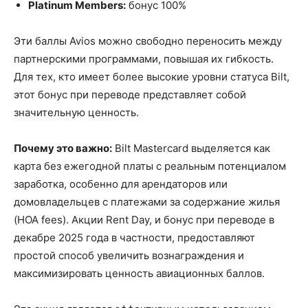
Platinum Members:
бонус 100%
Эти баллы Avios можно свободно переносить между
партнерскими программами, повышая их гибкость.
Для тех, кто имеет более высокие уровни статуса Bilt,
этот бонус при переводе представляет собой
значительную ценность.
Почему это важно:
Bilt Mastercard выделяется как
карта без ежегодной платы с реальным потенциалом
заработка, особенно для арендаторов или
домовладельцев с платежами за содержание жилья
(HOA fees). Акции Rent Day, и бонус при переводе в
декабре 2025 года в частности, предоставляют
простой способ увеличить вознаграждения и
максимизировать ценность авиационных баллов.