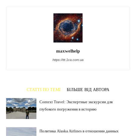
maxwelhelp
https://ttt.1ca.com.ua
СТАТТІ ПО ТЕМІ
БІЛЬШЕ ВІД АВТОРА
Context Travel: Экспертные экскурсии для
глубокого погружения в историю
Политика Alaska Airlines в отношении данных