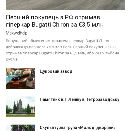
Перший покупець з РФ отримав
гіперкар Bugatti Chiron за €3,5 млн
Maxwelhelp
Випущений обмеженим тиражем гіперкар Bugatti Chiron
добрався до першого клієнта з Росії. Перший покупець з РФ
отримав гіперкар Bugatti Chiron за €3,5 млн, або 243 мільйона
рублів.
Цукровий завод
Памятник в. І. Леніну в Петрозаводську
Скульптурна група «Молоді дворяни»