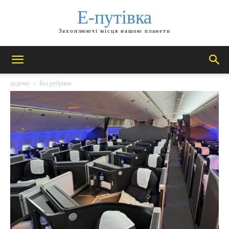
Е-путівка
Захоплюючі місця нашою планети
додому
Без рубрики