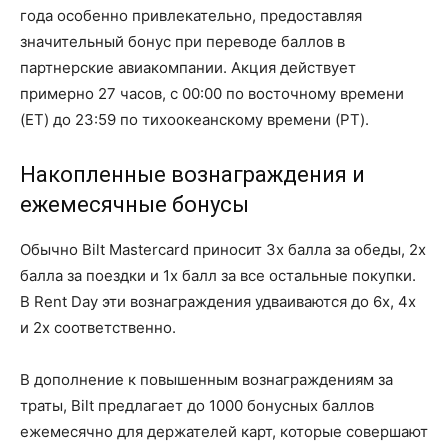
года особенно привлекательно, предоставляя
значительный бонус при переводе баллов в
партнерские авиакомпании. Акция действует
примерно 27 часов, с 00:00 по восточному времени
(ET) до 23:59 по тихоокеанскому времени (PT).
Накопленные вознаграждения и
ежемесячные бонусы
Обычно Bilt Mastercard приносит 3x балла за обеды, 2x
балла за поездки и 1x балл за все остальные покупки.
В Rent Day эти вознаграждения удваиваются до 6x, 4x
и 2x соответственно.
В дополнение к повышенным вознаграждениям за
траты, Bilt предлагает до 1000 бонусных баллов
ежемесячно для держателей карт, которые совершают