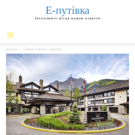
Е-путівка
Захоплюючі місця нашою планети
додому
Últimas noticias y artículos